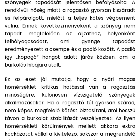
szőnyegek tapadását jelentősen befolyásolta. A
rendkívüli hőség miatt a ragasztó gyorsan kiszáradt
és felpárolgott, mielőtt a teljes kötés végbement
volna. Ennek következményeként a szőnyeg nem
tapadt megfelelően az aljzathoz, helyenként
felhólyagosodott, ami gyenge tapadást
eredményezett a csempe és a padló között. A padló
így „kopogó” hangot adott járás közben, ami a
burkolás hibájára utalt.
Ez az eset jól mutatja, hogy a nyári magas
hőmérséklet kritikus hatással van a ragasztás
minőségére, különösen vízszigetelő szőnyegek
alkalmazásakor. Ha a ragasztó túl gyorsan szárad,
nem képes megfelelő kötést biztosítani, ami hosszú
távon a burkolat stabilitását veszélyezteti. Az ilyen
hőmérsékleti körülmények mellett akkora extra
kockázatot vállal a kivitelező, sokszor a megrendelő