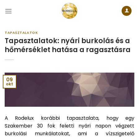
Skip
to
content
TAPASZTALATOK
Tapasztalatok: nyári burkolás és a
hőmérséklet hatása a ragasztásra
09
okt
A Rodelux korábbi tapasztalata, hogy egy
Szakember 30 fok feletti nyári napon végzett
burkolási munkálatokat, ami a vízszigetelő