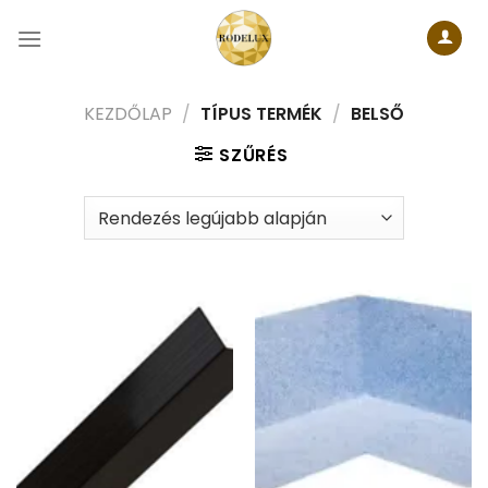
Skip
to
content
KEZDŐLAP
/
TÍPUS TERMÉK
/
BELSŐ
SZŰRÉS