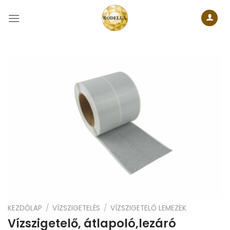
Skip
to
content
KEZDŐLAP
/
VÍZSZIGETELÉS
/
VÍZSZIGETELŐ LEMEZEK
Vízszigetelő, átlapoló,lezáró