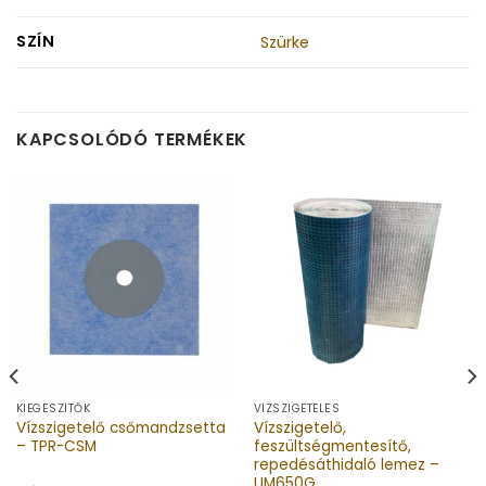
SZÍN
Szürke
KAPCSOLÓDÓ TERMÉKEK
KIEGÉSZÍTŐK
VÍZSZIGETELÉS
Vízszigetelő csőmandzsetta
Vízszigetelő,
– TPR-CSM
feszültségmentesítő,
repedésáthidaló lemez –
UM650G