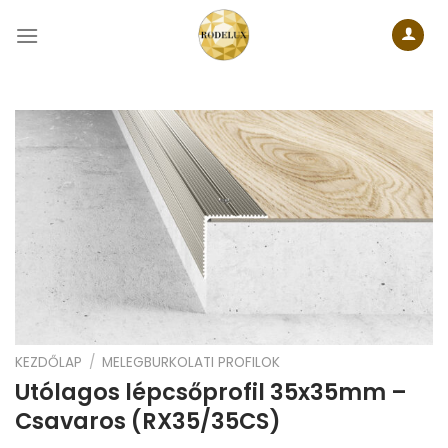
Skip
to
content
KEZDŐLAP
/
MELEGBURKOLATI PROFILOK
Utólagos lépcsőprofil 35x35mm –
Csavaros (RX35/35CS)