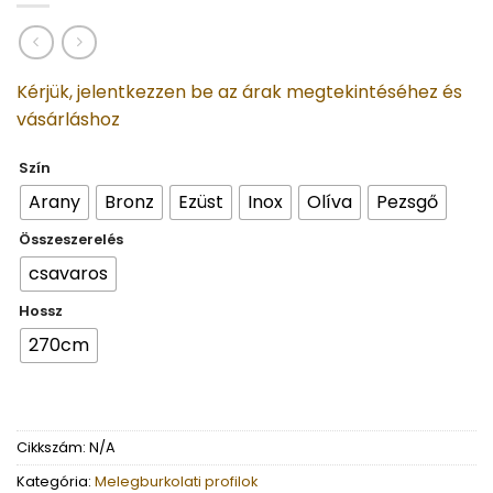
Kérjük, jelentkezzen be az árak megtekintéséhez és
vásárláshoz
Szín
Arany
Bronz
Ezüst
Inox
Olíva
Pezsgő
Összeszerelés
csavaros
Hossz
270cm
Cikkszám:
N/A
Kategória:
Melegburkolati profilok