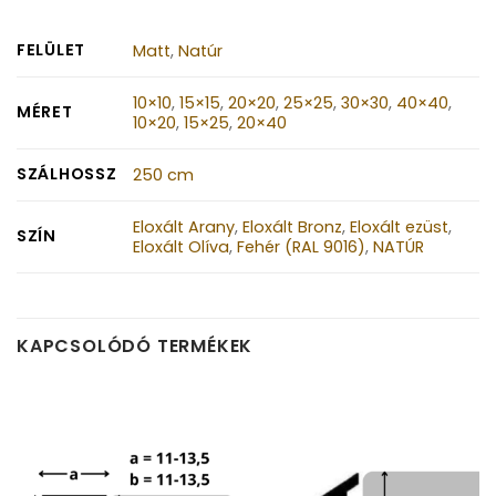
FELÜLET
Matt
,
Natúr
10×10
,
15×15
,
20×20
,
25×25
,
30×30
,
40×40
,
MÉRET
10×20
,
15×25
,
20×40
SZÁLHOSSZ
250 cm
Eloxált Arany
,
Eloxált Bronz
,
Eloxált ezüst
,
SZÍN
Eloxált Olíva
,
Fehér (RAL 9016)
,
NATÚR
KAPCSOLÓDÓ TERMÉKEK