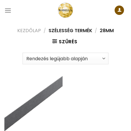
Skip
to
content
KEZDŐLAP
/
SZÉLESSÉG TERMÉK
/
28MM
SZŰRÉS