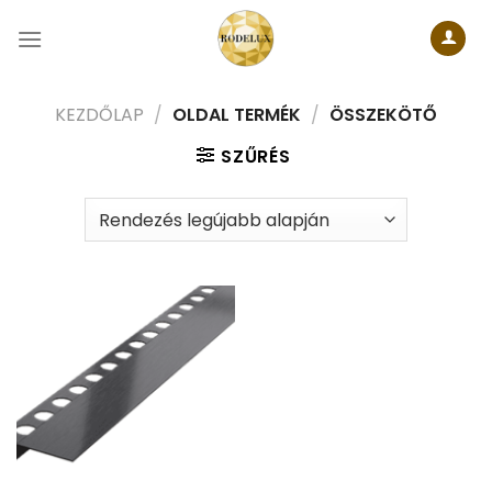
Skip
to
content
KEZDŐLAP
/
OLDAL TERMÉK
/
ÖSSZEKÖTŐ
SZŰRÉS