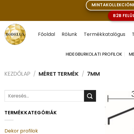
Skip
MINTAKOLLEKCIÓNK
to
B2B FELÜ
content
Főoldal
Rólunk
Termékkatalógus
HIDEGBURKOLATI PROFILOK
ME
KEZDŐLAP
/
MÉRET TERMÉK
/
7MM
Keresés
a
következőre:
TERMÉKKATEGÓRIÁK
Dekor profilok