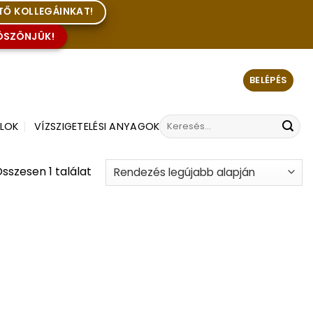
TŐ KOLLEGÁINKAT!
KÖSZÖNJÜK!
BELÉPÉS
Keresés
ILOK
VÍZSZIGETELÉSI ANYAGOK
a
következőre:
sszesen 1 találat