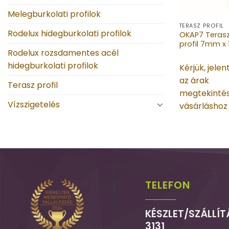
Melegburkolati profilok
TERASZ PROFIL
Rodelux hidegburkolati profilok
OKAP7 Terasz
profil 7mm 
Rodelux rozsdamentes acél
hidegburkolati profilok
Kérjük, jele
az árak
Terasz profil
megtekinté
Vízszigetelés
vásárláshoz
TELEFON
KÉSZLET/SZÁLLÍT
3131