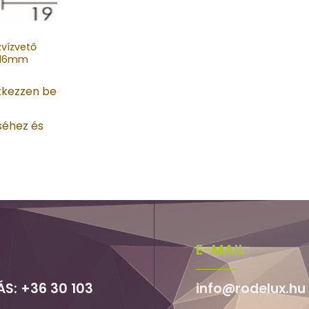
vízvető
x 16mm
ntkezzen be
séhez és
E-MAIL
ÁS: +36 30 103
info@rodelux.hu