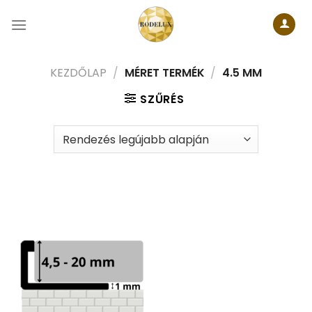
Skip
to
content
KEZDŐLAP
/
MÉRET TERMÉK
/
4.5 MM
SZŰRÉS