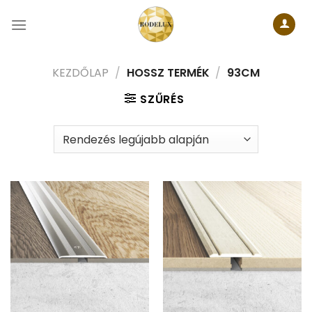
Skip
to
content
KEZDŐLAP
/
HOSSZ TERMÉK
/
93CM
SZŰRÉS