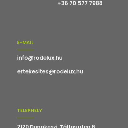
+36 70 577 7988
E-MAIL
info@rodelux.hu
ertekesites@rodelux.hu
TELEPHELY
2120 Dunakeszi, Táltos utca 6.